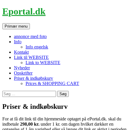
Hop
Eportal.dk
til
indhold
Søg
Primær menu
annonce med foto
Info
Info engelsk
Kontakt
Link til WEBSITE
Link to WEBSITE
Nyheder
Opskrifter
Priser & indkøbskurv
Prices & SHOPPING CART
Søg
efter:
Priser & indkøbskurv
For at få dit link til din hjemmeside optaget på ePortal.dk. skal du
indbetale
298,00 kr.
under 1 kr. om dagen hvilket dækker en
optagelse af 1 års varighed eller så længe dit link er aktivt i perioden,