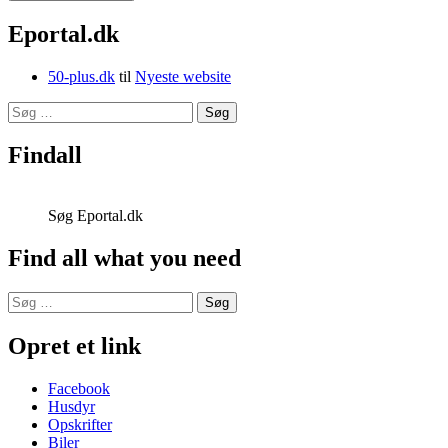
Eportal.dk
50-plus.dk
til
Nyeste website
Søg
efter:
Findall
Søg Eportal.dk
Find all what you need
Søg
efter:
Opret et link
Facebook
Husdyr
Opskrifter
Biler