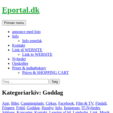
Hop
Eportal.dk
til
indhold
Søg
Primær menu
annonce med foto
Info
Info engelsk
Kontakt
Link til WEBSITE
Link to WEBSITE
Nyheder
Opskrifter
Priser & indkøbskurv
Prices & SHOPPING CART
Søg
efter:
Kategoriarkiv: Goddag
App
,
Biler
,
Campingplads
,
Cirkus
,
Facebook
,
Film & TV
,
Findall
,
Frisører
,
Fritid
,
Goddag
,
Husdyr
,
Info
,
Instagram
,
IT-Nyheder
,
Jobbase
,
Koncerter
,
Kontakt
,
Leasing af bil
,
Lejebolig
,
Link
,
Musik
,