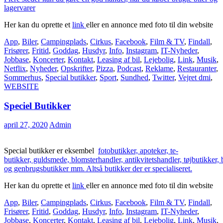
lagervarer
Her kan du oprette et
link
eller en annonce med foto til din website
App
,
Biler
,
Campingplads
,
Cirkus
,
Facebook
,
Film & TV
,
Findall
,
Frisører
,
Fritid
,
Goddag
,
Husdyr
,
Info
,
Instagram
,
IT-Nyheder
,
Jobbase
,
Koncerter
,
Kontakt
,
Leasing af bil
,
Lejebolig
,
Link
,
Musik
,
Netflix
,
Nyheder
,
Opskrifter
,
Pizza
,
Podcast
,
Reklame
,
Restauranter
,
Sommerhus
,
Special butikker
,
Sport
,
Sundhed
,
Twitter
,
Vejret dmi
,
WEBSITE
Speciel Butikker
april 27, 2020
Admin
Special butikker er eksembel
fotobutikker, apoteker, te-
butikker, guldsmede, blomsterhandler, antikvitetshandler, tøjbutikker
og genbrugsbutikker mm. Altså butikker der er specialiseret.
Her kan du oprette et
link
eller en annonce med foto til din website
App
,
Biler
,
Campingplads
,
Cirkus
,
Facebook
,
Film & TV
,
Findall
,
Frisører
,
Fritid
,
Goddag
,
Husdyr
,
Info
,
Instagram
,
IT-Nyheder
,
Jobbase
,
Koncerter
,
Kontakt
,
Leasing af bil
,
Lejebolig
,
Link
,
Musik
,