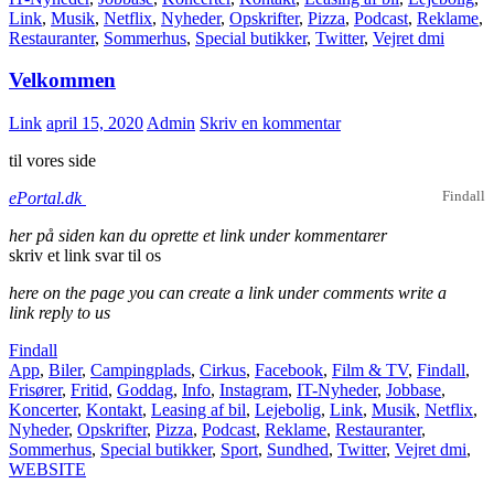
Link
,
Musik
,
Netflix
,
Nyheder
,
Opskrifter
,
Pizza
,
Podcast
,
Reklame
,
Restauranter
,
Sommerhus
,
Special butikker
,
Twitter
,
Vejret dmi
Velkommen
Link
april 15, 2020
Admin
Skriv en kommentar
til vores side
Findall
ePortal.dk
her på siden kan du oprette et link under kommentarer
skriv et link svar til os
here on the page you can create a link under comments write a
link reply to us
Findall
App
,
Biler
,
Campingplads
,
Cirkus
,
Facebook
,
Film & TV
,
Findall
,
Frisører
,
Fritid
,
Goddag
,
Info
,
Instagram
,
IT-Nyheder
,
Jobbase
,
Koncerter
,
Kontakt
,
Leasing af bil
,
Lejebolig
,
Link
,
Musik
,
Netflix
,
Nyheder
,
Opskrifter
,
Pizza
,
Podcast
,
Reklame
,
Restauranter
,
Sommerhus
,
Special butikker
,
Sport
,
Sundhed
,
Twitter
,
Vejret dmi
,
WEBSITE