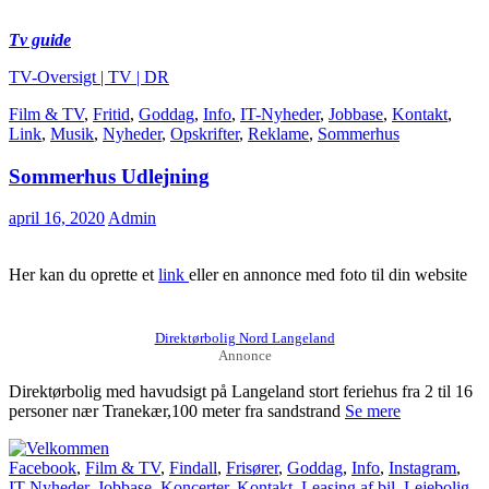
Tv guide
TV-Oversigt | TV | DR
Film & TV
,
Fritid
,
Goddag
,
Info
,
IT-Nyheder
,
Jobbase
,
Kontakt
,
Link
,
Musik
,
Nyheder
,
Opskrifter
,
Reklame
,
Sommerhus
Sommerhus Udlejning
april 16, 2020
Admin
Her kan du oprette et
link
eller en annonce med foto til din website
Direktørbolig Nord Langeland
Annonce
Direktørbolig med havudsigt på Langeland stort feriehus fra 2 til 16
personer nær Tranekær,100 meter fra sandstrand
Se mere
Facebook
,
Film & TV
,
Findall
,
Frisører
,
Goddag
,
Info
,
Instagram
,
IT-Nyheder
,
Jobbase
,
Koncerter
,
Kontakt
,
Leasing af bil
,
Lejebolig
,