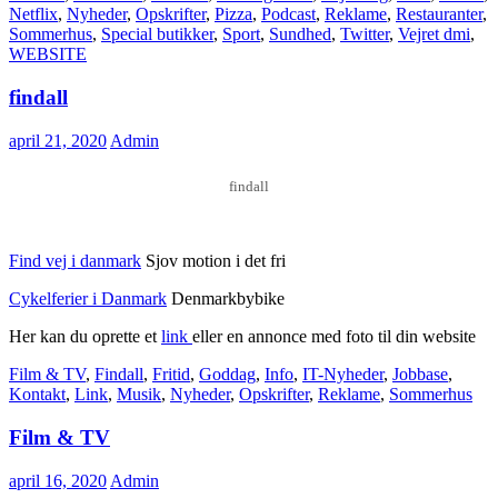
Netflix
,
Nyheder
,
Opskrifter
,
Pizza
,
Podcast
,
Reklame
,
Restauranter
,
Sommerhus
,
Special butikker
,
Sport
,
Sundhed
,
Twitter
,
Vejret dmi
,
WEBSITE
findall
april 21, 2020
Admin
findall
Find vej i danmark
Sjov motion i det fri
Cykelferier i Danmark
Denmarkbybike
Her kan du oprette et
link
eller en annonce med foto til din website
Film & TV
,
Findall
,
Fritid
,
Goddag
,
Info
,
IT-Nyheder
,
Jobbase
,
Kontakt
,
Link
,
Musik
,
Nyheder
,
Opskrifter
,
Reklame
,
Sommerhus
Film & TV
april 16, 2020
Admin