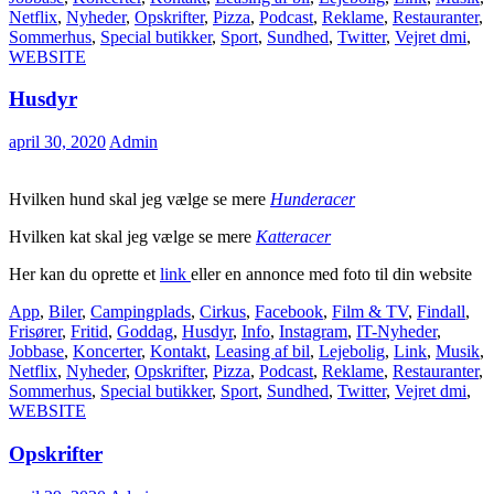
Netflix
,
Nyheder
,
Opskrifter
,
Pizza
,
Podcast
,
Reklame
,
Restauranter
,
Sommerhus
,
Special butikker
,
Sport
,
Sundhed
,
Twitter
,
Vejret dmi
,
WEBSITE
Husdyr
april 30, 2020
Admin
Hvilken hund skal jeg vælge se mere
Hunderacer
Hvilken kat skal jeg vælge se mere
Katteracer
Her kan du oprette et
link
eller en annonce med foto til din website
App
,
Biler
,
Campingplads
,
Cirkus
,
Facebook
,
Film & TV
,
Findall
,
Frisører
,
Fritid
,
Goddag
,
Husdyr
,
Info
,
Instagram
,
IT-Nyheder
,
Jobbase
,
Koncerter
,
Kontakt
,
Leasing af bil
,
Lejebolig
,
Link
,
Musik
,
Netflix
,
Nyheder
,
Opskrifter
,
Pizza
,
Podcast
,
Reklame
,
Restauranter
,
Sommerhus
,
Special butikker
,
Sport
,
Sundhed
,
Twitter
,
Vejret dmi
,
WEBSITE
Opskrifter