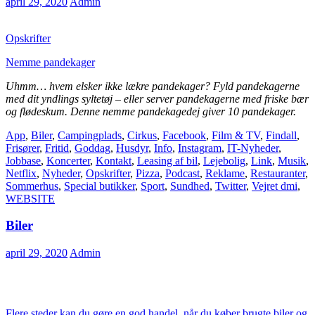
april 29, 2020
Admin
Opskrifter
Nemme pandekager
Uhmm… hvem elsker ikke lækre pandekager? Fyld pandekagerne
med dit yndlings syltetøj – eller server pandekagerne med friske bær
og flødeskum. Denne nemme pandekagedej giver 10 pandekager.
App
,
Biler
,
Campingplads
,
Cirkus
,
Facebook
,
Film & TV
,
Findall
,
Frisører
,
Fritid
,
Goddag
,
Husdyr
,
Info
,
Instagram
,
IT-Nyheder
,
Jobbase
,
Koncerter
,
Kontakt
,
Leasing af bil
,
Lejebolig
,
Link
,
Musik
,
Netflix
,
Nyheder
,
Opskrifter
,
Pizza
,
Podcast
,
Reklame
,
Restauranter
,
Sommerhus
,
Special butikker
,
Sport
,
Sundhed
,
Twitter
,
Vejret dmi
,
WEBSITE
Biler
april 29, 2020
Admin
Flere steder kan du gøre en god handel, når du køber brugte biler og