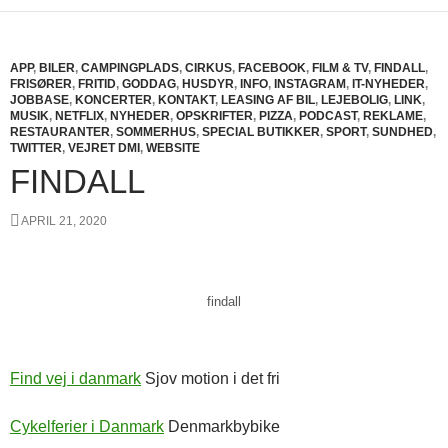
APP
,
BILER
,
CAMPINGPLADS
,
CIRKUS
,
FACEBOOK
,
FILM & TV
,
FINDALL
,
FRISØRER
,
FRITID
,
GODDAG
,
HUSDYR
,
INFO
,
INSTAGRAM
,
IT-NYHEDER
,
JOBBASE
,
KONCERTER
,
KONTAKT
,
LEASING AF BIL
,
LEJEBOLIG
,
LINK
,
MUSIK
,
NETFLIX
,
NYHEDER
,
OPSKRIFTER
,
PIZZA
,
PODCAST
,
REKLAME
,
RESTAURANTER
,
SOMMERHUS
,
SPECIAL BUTIKKER
,
SPORT
,
SUNDHED
,
TWITTER
,
VEJRET DMI
,
WEBSITE
FINDALL
APRIL 21, 2020
findall
Find vej i danmark
Sjov motion i det fri
Cykelferier i Danmark
Denmarkbybike