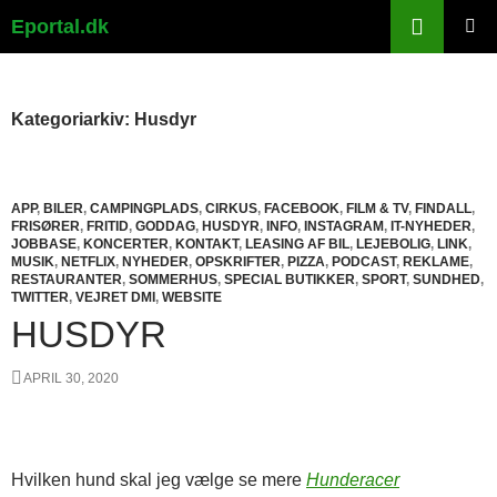
Hop
Søg
Eportal.dk
til
PRIMÆ
indhold
MENU
Kategoriarkiv: Husdyr
APP
,
BILER
,
CAMPINGPLADS
,
CIRKUS
,
FACEBOOK
,
FILM & TV
,
FINDALL
,
FRISØRER
,
FRITID
,
GODDAG
,
HUSDYR
,
INFO
,
INSTAGRAM
,
IT-NYHEDER
,
JOBBASE
,
KONCERTER
,
KONTAKT
,
LEASING AF BIL
,
LEJEBOLIG
,
LINK
,
MUSIK
,
NETFLIX
,
NYHEDER
,
OPSKRIFTER
,
PIZZA
,
PODCAST
,
REKLAME
,
RESTAURANTER
,
SOMMERHUS
,
SPECIAL BUTIKKER
,
SPORT
,
SUNDHED
,
TWITTER
,
VEJRET DMI
,
WEBSITE
HUSDYR
APRIL 30, 2020
Hvilken hund skal jeg vælge se mere
Hunderacer