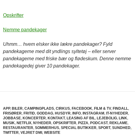
Opskrifter
Nemme pandekager
Uhmm… hvem elsker ikke lækre pandekager? Fyld
pandekagerne med dit yndlings syltetøj – eller server
pandekagerne med friske bær og flødeskum. Denne nemme
pandekagedej giver 10 pandekager.
APP
,
BILER
,
CAMPINGPLADS
,
CIRKUS
,
FACEBOOK
,
FILM & TV
,
FINDALL
,
FRISØRER
,
FRITID
,
GODDAG
,
HUSDYR
,
INFO
,
INSTAGRAM
,
IT-NYHEDER
,
JOBBASE
,
KONCERTER
,
KONTAKT
,
LEASING AF BIL
,
LEJEBOLIG
,
LINK
,
MUSIK
,
NETFLIX
,
NYHEDER
,
OPSKRIFTER
,
PIZZA
,
PODCAST
,
REKLAME
,
RESTAURANTER
,
SOMMERHUS
,
SPECIAL BUTIKKER
,
SPORT
,
SUNDHED
,
TWITTER
,
VEJRET DMI
,
WEBSITE