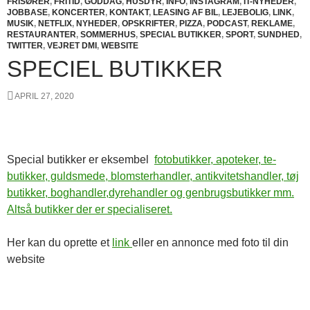
FRISØRER
,
FRITID
,
GODDAG
,
HUSDYR
,
INFO
,
INSTAGRAM
,
IT-NYHEDER
,
JOBBASE
,
KONCERTER
,
KONTAKT
,
LEASING AF BIL
,
LEJEBOLIG
,
LINK
,
MUSIK
,
NETFLIX
,
NYHEDER
,
OPSKRIFTER
,
PIZZA
,
PODCAST
,
REKLAME
,
RESTAURANTER
,
SOMMERHUS
,
SPECIAL BUTIKKER
,
SPORT
,
SUNDHED
,
TWITTER
,
VEJRET DMI
,
WEBSITE
SPECIEL BUTIKKER
APRIL 27, 2020
Special butikker er eksembel
fotobutikker, apoteker, te-
butikker, guldsmede, blomsterhandler, antikvitetshandler, tøj
butikker, boghandler,dyrehandler og genbrugsbutikker mm.
Altså butikker der er specialiseret.
Her kan du oprette et
link
eller en annonce med foto til din
website