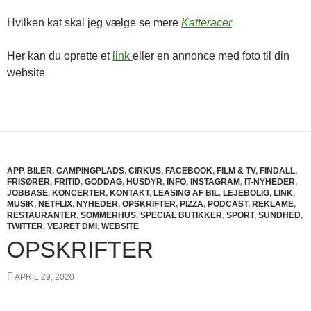
Hvilken kat skal jeg vælge se mere
Katteracer
Her kan du oprette et
link
eller en annonce med foto til din
website
APP
,
BILER
,
CAMPINGPLADS
,
CIRKUS
,
FACEBOOK
,
FILM & TV
,
FINDALL
,
FRISØRER
,
FRITID
,
GODDAG
,
HUSDYR
,
INFO
,
INSTAGRAM
,
IT-NYHEDER
,
JOBBASE
,
KONCERTER
,
KONTAKT
,
LEASING AF BIL
,
LEJEBOLIG
,
LINK
,
MUSIK
,
NETFLIX
,
NYHEDER
,
OPSKRIFTER
,
PIZZA
,
PODCAST
,
REKLAME
,
RESTAURANTER
,
SOMMERHUS
,
SPECIAL BUTIKKER
,
SPORT
,
SUNDHED
,
TWITTER
,
VEJRET DMI
,
WEBSITE
OPSKRIFTER
APRIL 29, 2020